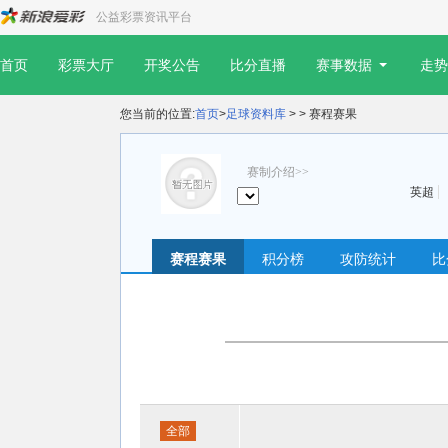
公益彩票资讯平台
首页
彩票大厅
开奖公告
比分直播
赛事数据
走势
您当前的位置:
首页
>
足球资料库
>
> 赛程赛果
赛制介绍>>
英超
赛程赛果
积分榜
攻防统计
比
全部