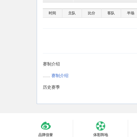
时间
主队
比分
客队
半场
赛制介绍
......
赛制介绍
历史赛季
品牌信誉
体彩阵地