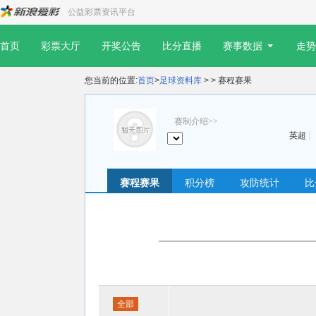
公益彩票资讯平台
首页
彩票大厅
开奖公告
比分直播
赛事数据
走势
您当前的位置:
首页
>
足球资料库
>
> 赛程赛果
赛制介绍>>
英超
赛程赛果
积分榜
攻防统计
比
全部