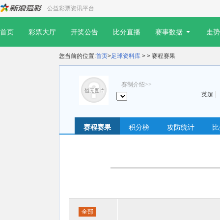
公益彩票资讯平台
首页
彩票大厅
开奖公告
比分直播
赛事数据
走势
您当前的位置:
首页
>
足球资料库
>
> 赛程赛果
赛制介绍>>
英超
赛程赛果
积分榜
攻防统计
比
全部