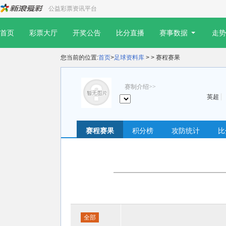
公益彩票资讯平台
首页
彩票大厅
开奖公告
比分直播
赛事数据
走势
您当前的位置:
首页
>
足球资料库
>
> 赛程赛果
赛制介绍>>
英超
赛程赛果
积分榜
攻防统计
比
全部