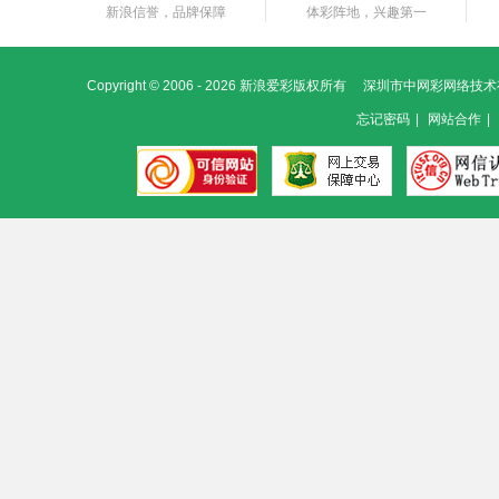
新浪信誉，品牌保障
体彩阵地，兴趣第一
Copyright © 2006 -
2026 新浪爱彩版权所有
深圳市中网彩网络技术
忘记密码
|
网站合作
|