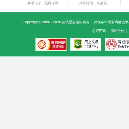
新浪信誉，品牌保障
体彩阵地，兴趣第一
Copyright © 2006 -
2026 新浪爱彩版权所有
深圳市中网彩网络技术
忘记密码
|
网站合作
|