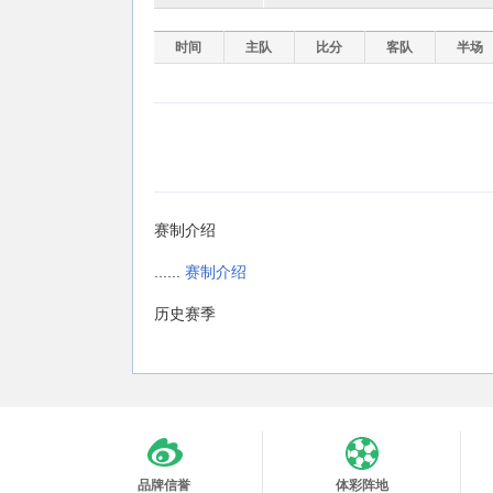
时间
主队
比分
客队
半场
赛制介绍
......
赛制介绍
历史赛季
品牌信誉
体彩阵地