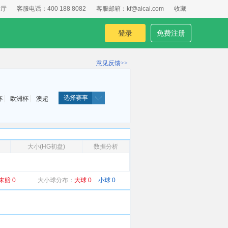
大厅
客服电话：400 188 8082
客服邮箱：kf@aicai.com
收藏
登录
免费注册
意见反馈>>
选择赛事
杯
欧洲杯
澳超
大小
(HG初盘)
数据分析
末赔
0
大小球分布：
大球
0
小球
0