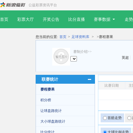
公益彩票资讯平台
首页
彩票大厅
开奖公告
比分直播
赛事数据
走势
您当前的位置:
首页
>
足球资料库
>
>赛程赛果
赛制介绍>>
英超
联赛统计
比赛日期
主
赛程赛果
积分榜
让球盘路统计
首赔走势
大小球盘路统计
比分统计
大球比例走势