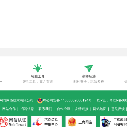
智胜工具
多样玩法
一
智胜工具，赢之有道
彩种齐全，玩法多样
网彩网络技术有限公司
粤公网安备 44030502000194号
ICP证：
粤ICP备08
|
网站合作
|
招聘信息
|
联系我们
|
合作洽谈
|
友情链接
|
网站地图
|
意见反馈