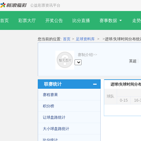
公益彩票资讯平台
首页
彩票大厅
开奖公告
比分直播
赛事数据
走势
您当前的位置:
首页
>
足球资料库
>
>进球/失球时间分布统
赛制介绍>>
英超
联赛统计
进球/失球时间分
赛程赛果
球队
0-15
16-
积分榜
让球盘路统计
大小球盘路统计
比分统计