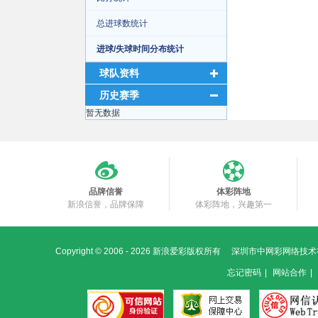
总进球数统计
进球/失球时间分布统计
球队资料
历史赛季
暂无数据
品牌信誉
体彩阵地
新浪信誉，品牌保障
体彩阵地，兴趣第一
Copyright © 2006 -
2026 新浪爱彩版权所有
深圳市中网彩网络技术
忘记密码
|
网站合作
|