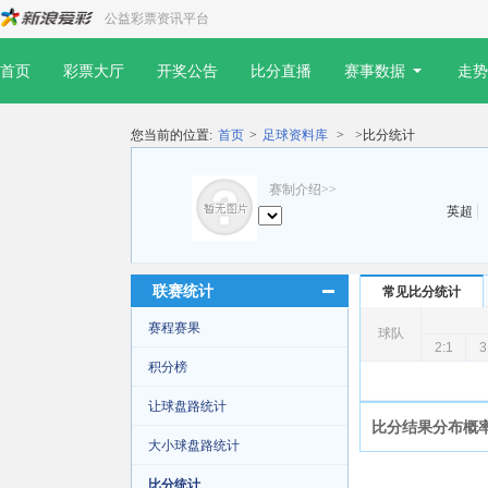
公益彩票资讯平台
首页
彩票大厅
开奖公告
比分直播
赛事数据
走势
您当前的位置:
首页
>
足球资料库
>
>比分统计
赛制介绍>>
英超
联赛统计
常见比分统计
赛程赛果
球队
2:1
3
积分榜
让球盘路统计
比分结果分布概
大小球盘路统计
比分统计