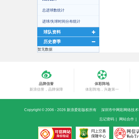
总进球数统计
进球/失球时间分布统计
球队资料
历史赛季
暂无数据
品牌信誉
体彩阵地
新浪信誉，品牌保障
体彩阵地，兴趣第一
Copyright © 2006 -
2026 新浪爱彩版权所有
深圳市中网彩网络技术
忘记密码
|
网站合作
|