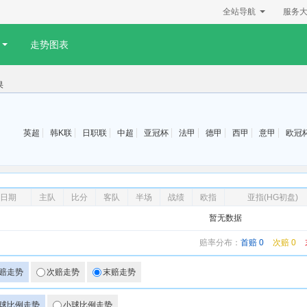
全站导航
服务
走势图表
果
英超
韩K联
日职联
中超
亚冠杯
法甲
德甲
西甲
意甲
欧冠
日期
主队
比分
客队
半场
战绩
欧指
亚指
(HG初盘)
暂无数据
赔率分布：
首赔
0
次赔
0
赔走势
次赔走势
末赔走势
球比例走势
小球比例走势