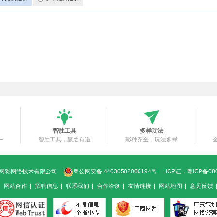
智胜工具
多样玩法
一
智胜工具，赢之有道
彩种齐全，玩法多样
网彩网络技术有限公司
粤公网安备 44030502000194号
ICP证：
粤ICP备08
|
网站合作
|
招聘信息
|
联系我们
|
合作洽谈
|
友情链接
|
网站地图
|
意见反馈