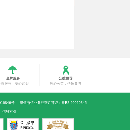
金牌服务
公益倡导
金牌服务，安心购买
热心公益，快乐参与
016846号
增值电信业务经营许可证：
粤B2-20060345
|
信息索引