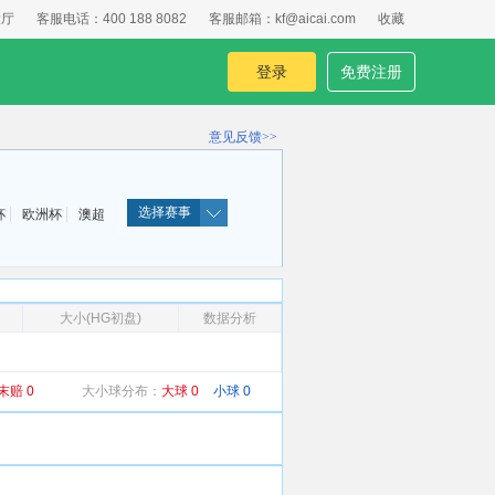
大厅
客服电话：400 188 8082
客服邮箱：kf@aicai.com
收藏
登录
免费注册
意见反馈>>
选择赛事
杯
欧洲杯
澳超
大小
(HG初盘)
数据分析
末赔
0
大小球分布：
大球
0
小球
0