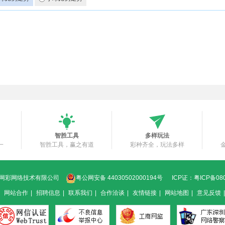
智胜工具
多样玩法
一
智胜工具，赢之有道
彩种齐全，玩法多样
网彩网络技术有限公司
粤公网安备 44030502000194号
ICP证：
粤ICP备08
|
网站合作
|
招聘信息
|
联系我们
|
合作洽谈
|
友情链接
|
网站地图
|
意见反馈