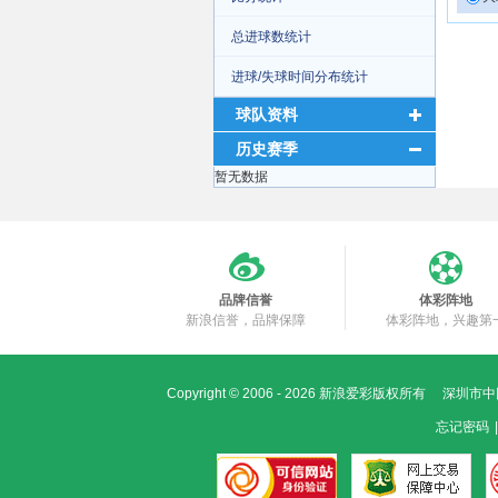
总进球数统计
进球/失球时间分布统计
球队资料
历史赛季
暂无数据
品牌信誉
体彩阵地
新浪信誉，品牌保障
体彩阵地，兴趣第
Copyright © 2006 -
2026 新浪爱彩版权所有
深圳市中
忘记密码