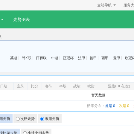
全站导航
服务
走势图表
果
英超
韩K联
日职联
中超
亚冠杯
法甲
德甲
西甲
意甲
欧冠
日期
主队
比分
客队
半场
战绩
欧指
亚指
(HG初盘)
暂无数据
赔率分布：
首赔
0
次赔
0
赔走势
次赔走势
末赔走势
球比例走势
小球比例走势