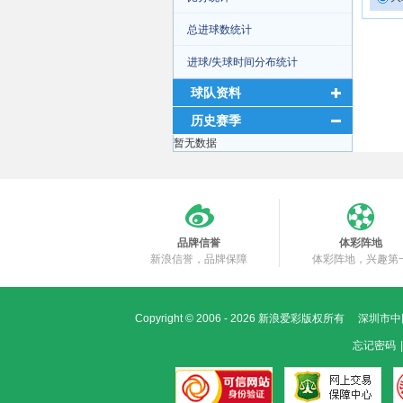
总进球数统计
进球/失球时间分布统计
球队资料
历史赛季
暂无数据
品牌信誉
体彩阵地
新浪信誉，品牌保障
体彩阵地，兴趣第
Copyright © 2006 -
2026 新浪爱彩版权所有
深圳市中
忘记密码