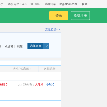
大厅
客服电话：400 188 8082
客服邮箱：kf@aicai.com
收藏
登录
免费注册
意见反馈>>
选择赛事
杯
欧洲杯
澳超
大小
(HG初盘)
数据分析
末赔
0
大小球分布：
大球
0
小球
0