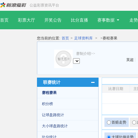
公益彩票资讯平台
首页
彩票大厅
开奖公告
比分直播
赛事数据
走势
您当前的位置:
首页
>
足球资料库
>
>赛程赛果
赛制介绍>>
英超
联赛统计
比赛日期
主
赛程赛果
积分榜
让球盘路统计
首赔走势
大小球盘路统计
比分统计
大球比例走势