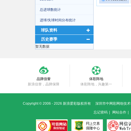
总进球数统计
进球/失球时间分布统计
球队资料
历史赛季
暂无数据
品牌信誉
体彩阵地
新浪信誉，品牌保障
体彩阵地，兴趣第一
Copyright © 2006 -
2026 新浪爱彩版权所有
深圳市中网彩网络技术
忘记密码
|
网站合作
|