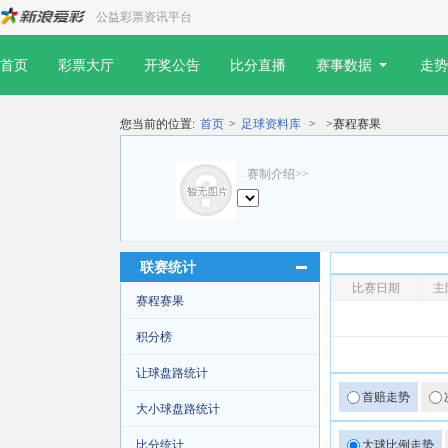
公益彩票资讯平台
首页
彩票大厅
开奖公告
比分直播
赛事数据
走势
您当前的位置:
首页
>
足球资料库
>
>赛程赛果
赛制介绍>>
联赛统计
比赛日期
主
赛程赛果
积分榜
让球盘路统计
首赔走势
大小球盘路统计
比分统计
大球比例走势