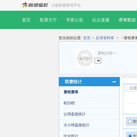
公益彩票资讯平台
首页
彩票大厅
开奖公告
比分直播
赛事数据
您当前的位置:
首页
>
足球资料库
>
>赛程赛
赛制介绍>>
联赛统计
比赛
赛程赛果
积分榜
让球盘路统计
首
大小球盘路统计
比分统计
大