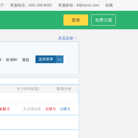
大厅
客服电话：400 188 8082
客服邮箱：kf@aicai.com
收藏
登录
免费注册
意见反馈>>
选择赛事
杯
欧洲杯
澳超
大小
(HG初盘)
数据分析
末赔
0
大小球分布：
大球
0
小球
0