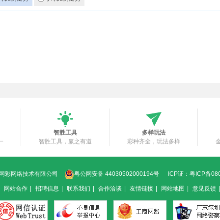
智胜工具
多样玩法
一
智胜工具，赢之有道
彩种齐全，玩法多样
网彩网络技术有限公司
粤公网安备 44030502000194号
ICP证：
粤ICP备08
|
网站合作
|
招聘信息
|
联系我们
|
合作洽谈
|
友情链接
|
网站地图
|
意见反馈