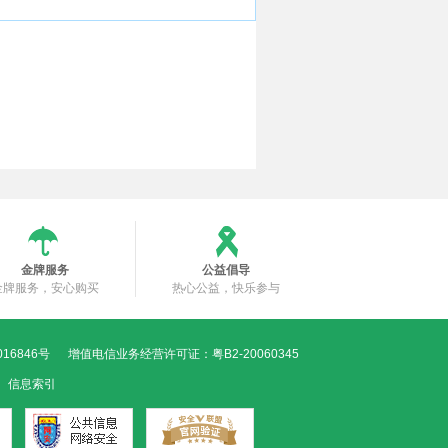
金牌服务
公益倡导
金牌服务，安心购买
热心公益，快乐参与
016846号
增值电信业务经营许可证：
粤B2-20060345
|
信息索引