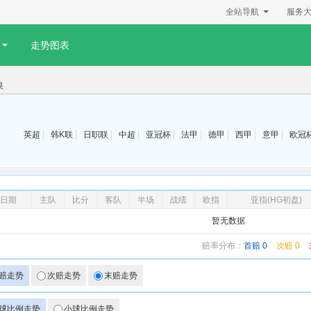
全站导航
服务
走势图表
果
英超
韩K联
日职联
中超
亚冠杯
法甲
德甲
西甲
意甲
欧冠
日期
主队
比分
客队
半场
战绩
欧指
亚指
(HG初盘)
暂无数据
赔率分布：
首赔
0
次赔
0
赔走势
次赔走势
末赔走势
球比例走势
小球比例走势