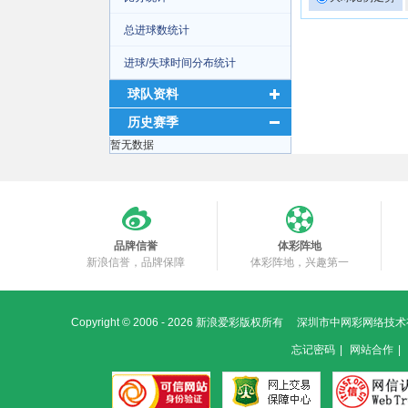
总进球数统计
进球/失球时间分布统计
球队资料
历史赛季
暂无数据
品牌信誉
体彩阵地
新浪信誉，品牌保障
体彩阵地，兴趣第一
Copyright © 2006 -
2026 新浪爱彩版权所有
深圳市中网彩网络技术
忘记密码
|
网站合作
|