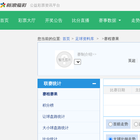
公益彩票资讯平台
首页
彩票大厅
开奖公告
比分直播
赛事数据
走势
您当前的位置:
首页
>
足球资料库
>
>赛程赛果
赛制介绍>>
英超
联赛统计
比赛日期
主
赛程赛果
积分榜
让球盘路统计
首赔走势
大小球盘路统计
比分统计
大球比例走势