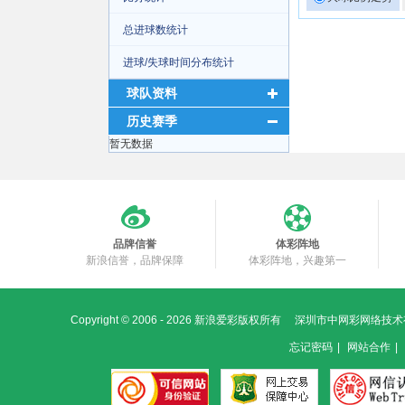
总进球数统计
进球/失球时间分布统计
球队资料
历史赛季
暂无数据
品牌信誉
体彩阵地
新浪信誉，品牌保障
体彩阵地，兴趣第一
Copyright © 2006 -
2026 新浪爱彩版权所有
深圳市中网彩网络技术
忘记密码
|
网站合作
|