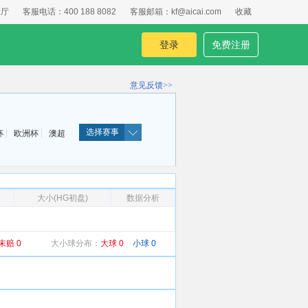
大厅
客服电话：400 188 8082
客服邮箱：kf@aicai.com
收藏
登录
免费注册
意见反馈>>
选择赛事
杯
欧洲杯
澳超
大小
(HG初盘)
数据分析
末赔
0
大小球分布：
大球
0
小球
0