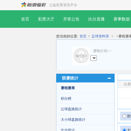
公益彩票资讯平台
首页
彩票大厅
开奖公告
比分直播
赛事数据
您当前的位置:
首页
>
足球资料库
>
>赛程赛
赛制介绍>>
联赛统计
比赛
赛程赛果
积分榜
让球盘路统计
首
大小球盘路统计
比分统计
大