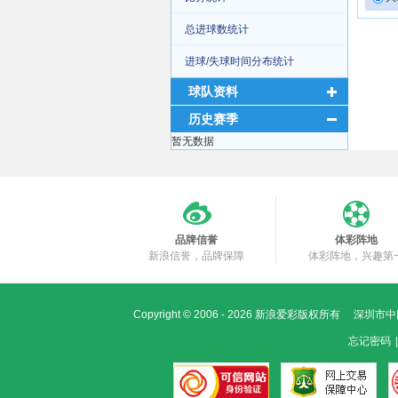
总进球数统计
进球/失球时间分布统计
球队资料
历史赛季
暂无数据
品牌信誉
体彩阵地
新浪信誉，品牌保障
体彩阵地，兴趣第
Copyright © 2006 -
2026 新浪爱彩版权所有
深圳市中
忘记密码