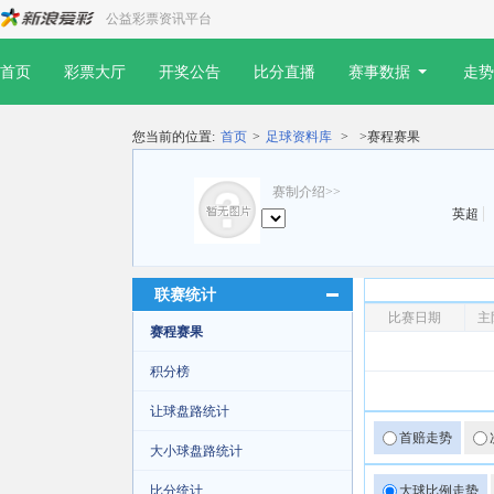
公益彩票资讯平台
首页
彩票大厅
开奖公告
比分直播
赛事数据
走势
您当前的位置:
首页
>
足球资料库
>
>赛程赛果
赛制介绍>>
英超
联赛统计
比赛日期
主
赛程赛果
积分榜
让球盘路统计
首赔走势
大小球盘路统计
比分统计
大球比例走势