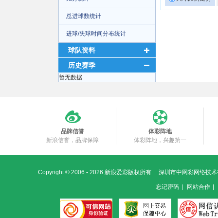
总进球数统计
进球/失球时间分布统计
球队资料
历史赛季
暂无数据
品牌信誉
体彩阵地
新浪信誉，品牌保障
体彩阵地，兴趣第一
Copyright © 2006 -
2026 新浪爱彩版权所有
深圳市中网彩网络技术
忘记密码
|
网站合作
|