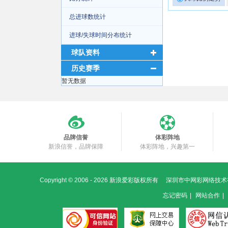
总进球数统计
进球/失球时间分布统计
球队资料
历史赛季
暂无数据
品牌信誉
体彩阵地
新浪信誉，品牌保障
体彩阵地，兴趣第一
Copyright © 2006 -
2026 新浪爱彩版权所有
深圳市中网彩网络技术
忘记密码
|
网站合作
|