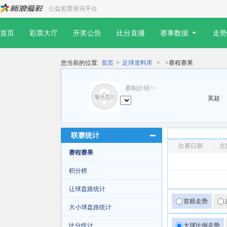
公益彩票资讯平台
首页
彩票大厅
开奖公告
比分直播
赛事数据
走势
您当前的位置:
首页
>
足球资料库
>
>赛程赛果
赛制介绍>>
英超
联赛统计
比赛日期
主
赛程赛果
积分榜
让球盘路统计
首赔走势
大小球盘路统计
比分统计
大球比例走势