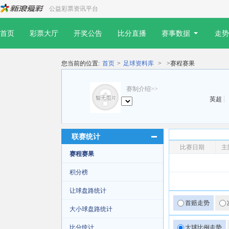
公益彩票资讯平台
首页
彩票大厅
开奖公告
比分直播
赛事数据
走势
您当前的位置:
首页
>
足球资料库
>
>赛程赛果
赛制介绍>>
英超
联赛统计
比赛日期
主
赛程赛果
积分榜
让球盘路统计
首赔走势
大小球盘路统计
比分统计
大球比例走势