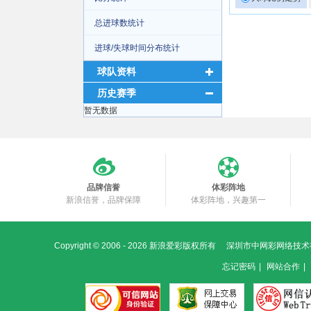
总进球数统计
进球/失球时间分布统计
球队资料
历史赛季
暂无数据
品牌信誉
体彩阵地
新浪信誉，品牌保障
体彩阵地，兴趣第一
Copyright © 2006 -
2026 新浪爱彩版权所有
深圳市中网彩网络技术
忘记密码
|
网站合作
|