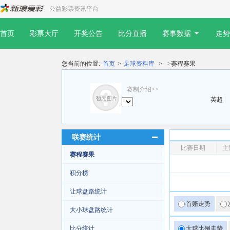
公益彩票资讯平台
首页
彩票大厅
开奖公告
比分直播
赛事数据
走势
您当前的位置:
首页
>
足球资料库
>
>赛程赛果
赛制介绍>>
英超
联赛统计
比赛日期
主
赛程赛果
积分榜
让球盘路统计
首赔走势
大小球盘路统计
比分统计
大球比例走势