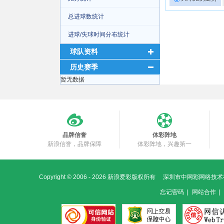
总进球数统计
进球/失球时间分布统计
球队资料
历史赛季
暂无数据
品牌信誉
体彩阵地
新浪信誉，品牌保障
体彩阵地，兴趣第一
Copyright © 2006 -
2026 新浪爱彩版权所有
深圳市中网彩网络技术
忘记密码
|
网站合作
|