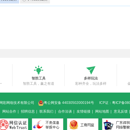
智胜工具
多样玩法
一
智胜工具，赢之有道
彩种齐全，玩法多样
网彩网络技术有限公司
粤公网安备 44030502000194号
ICP证：
粤ICP备08
|
网站合作
|
招聘信息
|
联系我们
|
合作洽谈
|
友情链接
|
网站地图
|
意见反馈