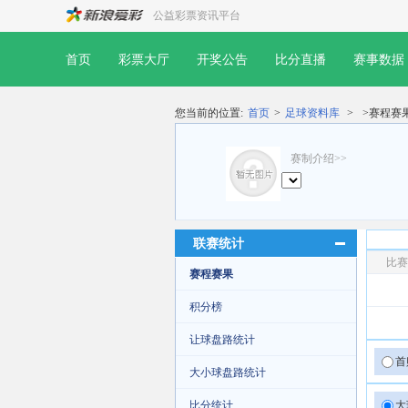
公益彩票资讯平台
首页
彩票大厅
开奖公告
比分直播
赛事数据
您当前的位置:
首页
>
足球资料库
>
>赛程赛
赛制介绍>>
联赛统计
比赛
赛程赛果
积分榜
让球盘路统计
首
大小球盘路统计
比分统计
大