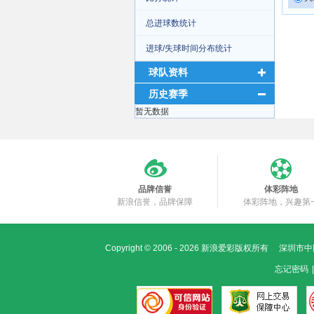
总进球数统计
进球/失球时间分布统计
球队资料
历史赛季
暂无数据
品牌信誉
体彩阵地
新浪信誉，品牌保障
体彩阵地，兴趣第
Copyright © 2006 -
2026 新浪爱彩版权所有
深圳市中
忘记密码