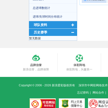
总进球数统计
进球/失球时间分布统计
球队资料
历史赛季
暂无数据
品牌信誉
体彩阵地
新浪信誉，品牌保障
体彩阵地，兴趣第一
Copyright © 2006 -
2026 新浪爱彩版权所有
深圳市中网彩网络技术
忘记密码
|
网站合作
|