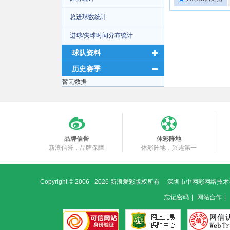
总进球数统计
进球/失球时间分布统计
球队资料
历史赛季
暂无数据
品牌信誉
体彩阵地
新浪信誉，品牌保障
体彩阵地，兴趣第一
Copyright © 2006 -
2026 新浪爱彩版权所有
深圳市中网彩网络技术
忘记密码
|
网站合作
|