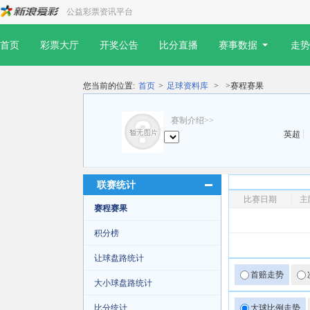
公益彩票资讯平台
首页
彩票大厅
开奖公告
比分直播
赛事数据
走势
您当前的位置:
首页
>
足球资料库
>
>赛程赛果
赛制介绍>>
英超
联赛统计
比赛日期
主
赛程赛果
积分榜
让球盘路统计
首赔走势
大小球盘路统计
比分统计
大球比例走势