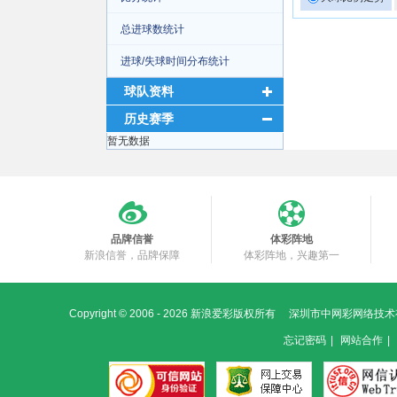
总进球数统计
进球/失球时间分布统计
球队资料
历史赛季
暂无数据
品牌信誉
体彩阵地
新浪信誉，品牌保障
体彩阵地，兴趣第一
Copyright © 2006 -
2026 新浪爱彩版权所有
深圳市中网彩网络技术
忘记密码
|
网站合作
|