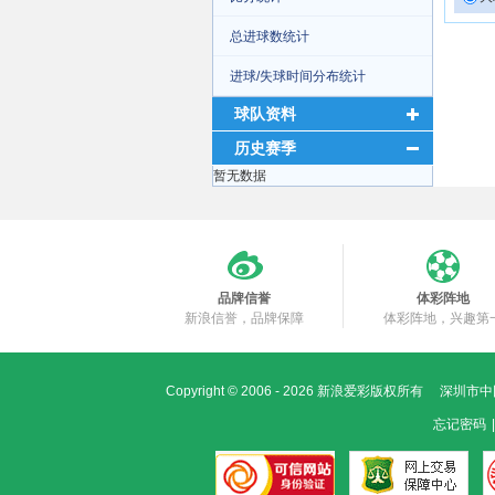
总进球数统计
进球/失球时间分布统计
球队资料
历史赛季
暂无数据
品牌信誉
体彩阵地
新浪信誉，品牌保障
体彩阵地，兴趣第
Copyright © 2006 -
2026 新浪爱彩版权所有
深圳市中
忘记密码