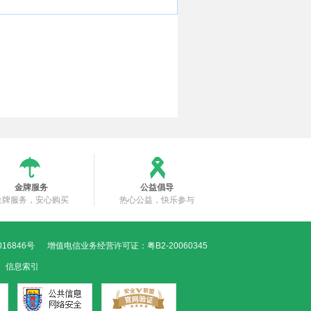
金牌服务
公益倡导
金牌服务，安心购买
热心公益，快乐参与
016846号
增值电信业务经营许可证：
粤B2-20060345
|
信息索引