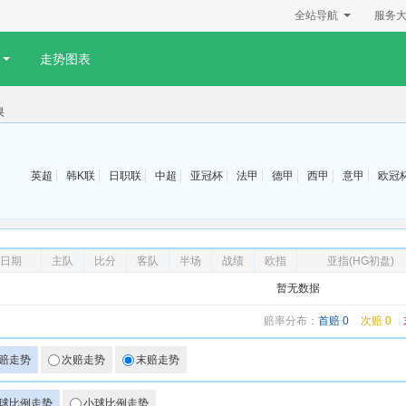
全站导航
服务
走势图表
果
英超
韩K联
日职联
中超
亚冠杯
法甲
德甲
西甲
意甲
欧冠
日期
主队
比分
客队
半场
战绩
欧指
亚指
(HG初盘)
暂无数据
赔率分布：
首赔
0
次赔
0
赔走势
次赔走势
末赔走势
球比例走势
小球比例走势