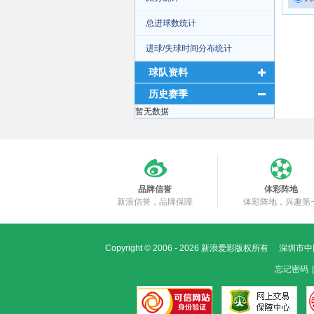
总进球数统计
进球/失球时间分布统计
球队资料
历史赛季
暂无数据
品牌信誉
体彩阵地
新浪信誉，品牌保障
体彩阵地，兴趣第
Copyright © 2006 -
2026 新浪爱彩版权所有
深圳市中
忘记密码