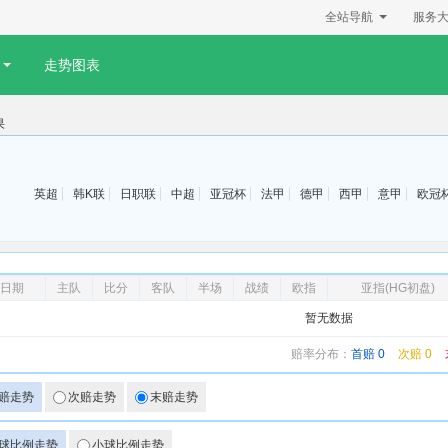
全站导航
服务
走势图表
果
英超
韩K联
日职联
中超
亚冠杯
法甲
德甲
西甲
意甲
欧冠
日期
主队
比分
客队
半场
战绩
欧指
亚指
(HG初盘)
暂无数据
赔率分布：
首赔
0
次赔
0
赔走势
次赔走势
末赔走势
球比例走势
小球比例走势