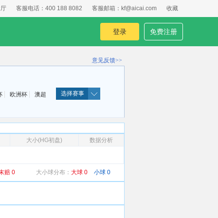
大厅
客服电话：400 188 8082
客服邮箱：kf@aicai.com
收藏
登录
免费注册
意见反馈>>
选择赛事
杯
欧洲杯
澳超
大小
(HG初盘)
数据分析
末赔
0
大小球分布：
大球
0
小球
0