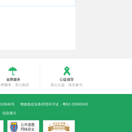
金牌服务
公益倡导
金牌服务，安心购买
热心公益，快乐参与
016846号
增值电信业务经营许可证：
粤B2-20060345
|
信息索引