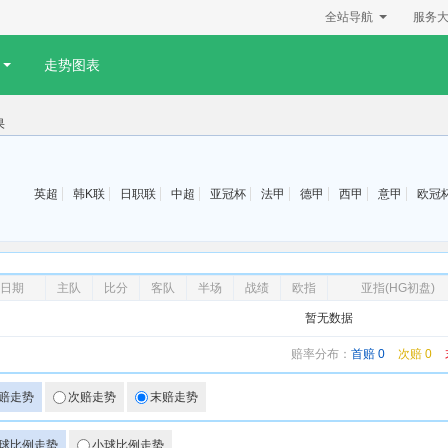
全站导航
服务
走势图表
果
英超
韩K联
日职联
中超
亚冠杯
法甲
德甲
西甲
意甲
欧冠
日期
主队
比分
客队
半场
战绩
欧指
亚指
(HG初盘)
暂无数据
赔率分布：
首赔
0
次赔
0
赔走势
次赔走势
末赔走势
球比例走势
小球比例走势