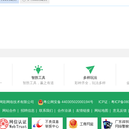
智胜工具
多样玩法
一
智胜工具，赢之有道
彩种齐全，玩法多样
网彩网络技术有限公司
粤公网安备 44030502000194号
ICP证：
粤ICP备08
|
网站合作
|
招聘信息
|
联系我们
|
合作洽谈
|
友情链接
|
网站地图
|
意见反馈