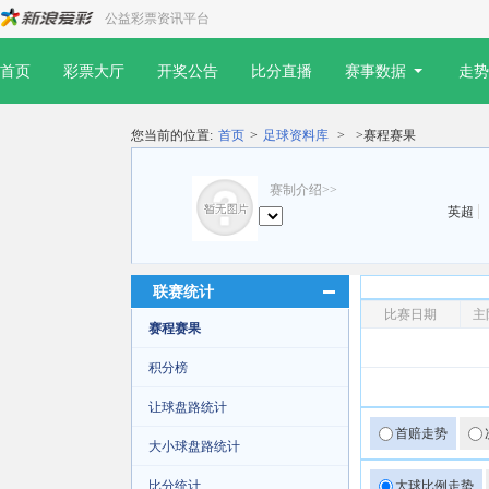
公益彩票资讯平台
首页
彩票大厅
开奖公告
比分直播
赛事数据
走势
您当前的位置:
首页
>
足球资料库
>
>赛程赛果
赛制介绍>>
英超
联赛统计
比赛日期
主
赛程赛果
积分榜
让球盘路统计
首赔走势
大小球盘路统计
比分统计
大球比例走势