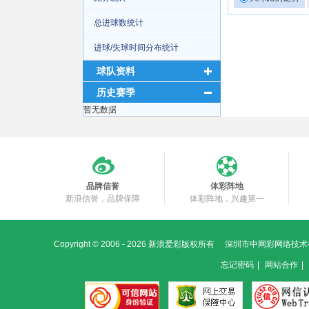
总进球数统计
进球/失球时间分布统计
球队资料
历史赛季
暂无数据
品牌信誉
体彩阵地
新浪信誉，品牌保障
体彩阵地，兴趣第一
Copyright © 2006 -
2026 新浪爱彩版权所有
深圳市中网彩网络技术
忘记密码
|
网站合作
|