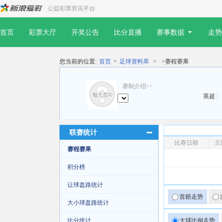
公益彩票资讯平台
首页
彩票大厅
开奖公告
比分直播
赛事数据
走势
您当前的位置:
首页
>
足球资料库
>
>赛程赛果
赛制介绍>>
英超
联赛统计
比赛日期
主
赛程赛果
积分榜
让球盘路统计
首赔走势
大小球盘路统计
比分统计
大球比例走势