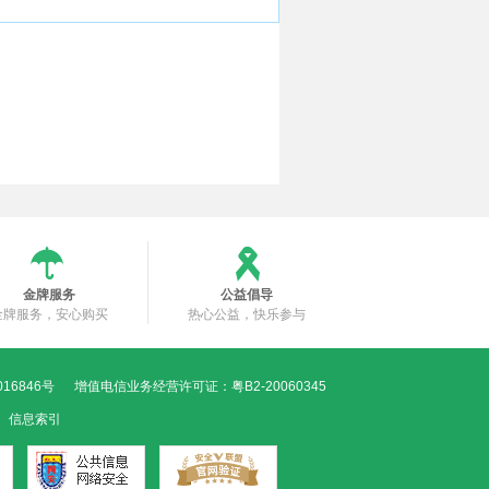
金牌服务
公益倡导
金牌服务，安心购买
热心公益，快乐参与
016846号
增值电信业务经营许可证：
粤B2-20060345
|
信息索引