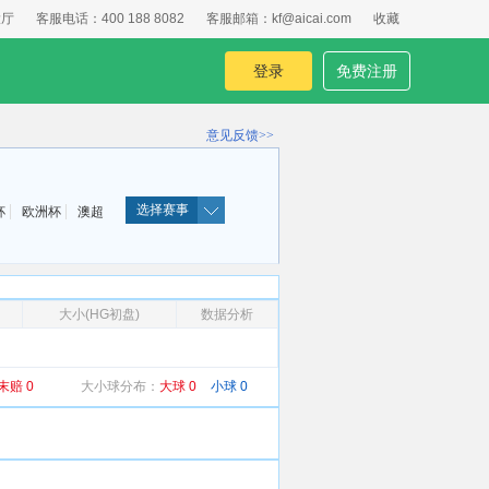
大厅
客服电话：400 188 8082
客服邮箱：kf@aicai.com
收藏
登录
免费注册
意见反馈>>
选择赛事
杯
欧洲杯
澳超
大小
(HG初盘)
数据分析
末赔
0
大小球分布：
大球
0
小球
0