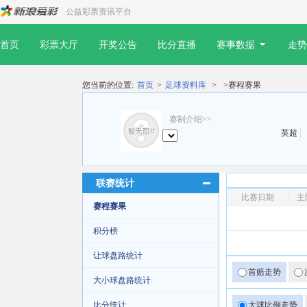
公益彩票资讯平台
首页
彩票大厅
开奖公告
比分直播
赛事数据
走势
您当前的位置:
首页
>
足球资料库
>
>赛程赛果
赛制介绍>>
英超
联赛统计
比赛日期
主
赛程赛果
积分榜
让球盘路统计
首赔走势
大小球盘路统计
比分统计
大球比例走势