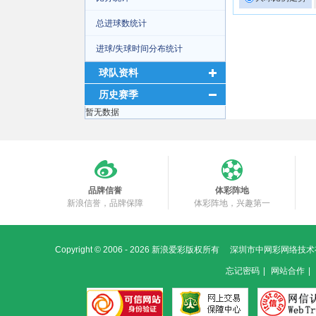
总进球数统计
进球/失球时间分布统计
球队资料
历史赛季
暂无数据
品牌信誉
体彩阵地
新浪信誉，品牌保障
体彩阵地，兴趣第一
Copyright © 2006 -
2026 新浪爱彩版权所有
深圳市中网彩网络技术
忘记密码
|
网站合作
|