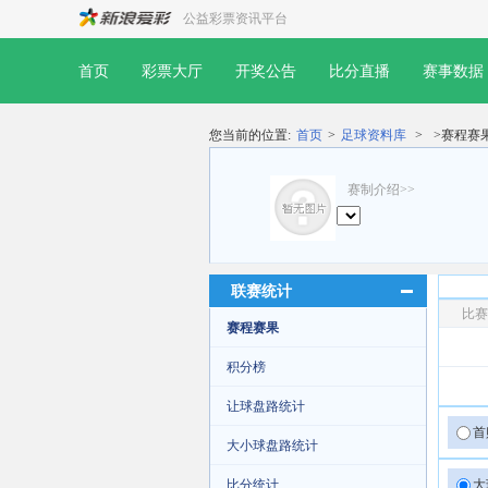
公益彩票资讯平台
首页
彩票大厅
开奖公告
比分直播
赛事数据
您当前的位置:
首页
>
足球资料库
>
>赛程赛
赛制介绍>>
联赛统计
比赛
赛程赛果
积分榜
让球盘路统计
首
大小球盘路统计
比分统计
大