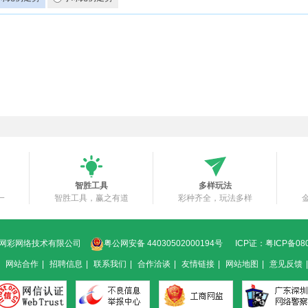
智胜工具
多样玩法
一
智胜工具，赢之有道
彩种齐全，玩法多样
网彩网络技术有限公司
粤公网安备 44030502000194号
ICP证：
粤ICP备08
|
网站合作
|
招聘信息
|
联系我们
|
合作洽谈
|
友情链接
|
网站地图
|
意见反馈