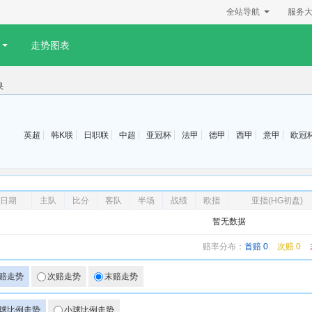
全站导航
服务
走势图表
果
英超
韩K联
日职联
中超
亚冠杯
法甲
德甲
西甲
意甲
欧冠
日期
主队
比分
客队
半场
战绩
欧指
亚指
(HG初盘)
暂无数据
赔率分布：
首赔
0
次赔
0
赔走势
次赔走势
末赔走势
球比例走势
小球比例走势