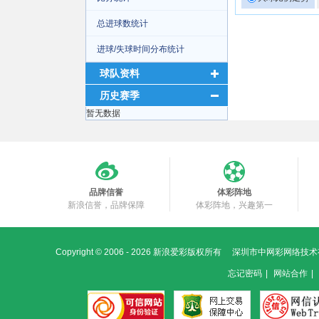
总进球数统计
进球/失球时间分布统计
球队资料
历史赛季
暂无数据
品牌信誉
体彩阵地
新浪信誉，品牌保障
体彩阵地，兴趣第一
Copyright © 2006 -
2026 新浪爱彩版权所有
深圳市中网彩网络技术
忘记密码
|
网站合作
|