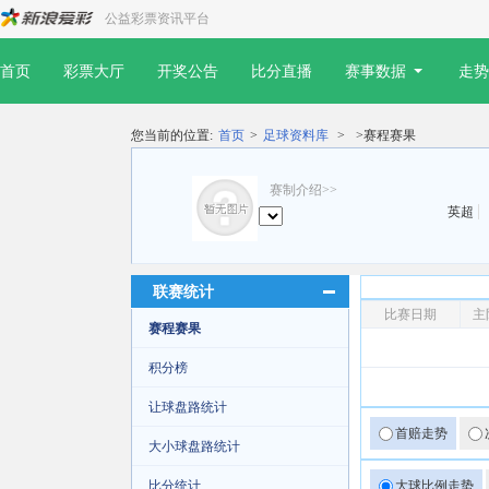
公益彩票资讯平台
首页
彩票大厅
开奖公告
比分直播
赛事数据
走势
您当前的位置:
首页
>
足球资料库
>
>赛程赛果
赛制介绍>>
英超
联赛统计
比赛日期
主
赛程赛果
积分榜
让球盘路统计
首赔走势
大小球盘路统计
比分统计
大球比例走势