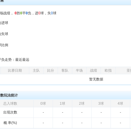
赛果
场战绩，
0
胜
0
平
0
负，进
0
球，失
0
球
均进球
均失球
球比例
平负走势：最近
最远
比赛日期
主队
比分
客队
半场
战绩
欧指
亚
暂无数据
球数玩法统计
总入球数
0球
1球
2球
3球
4球
出现次数
-
-
-
-
-
概 率(%)
-
-
-
-
-