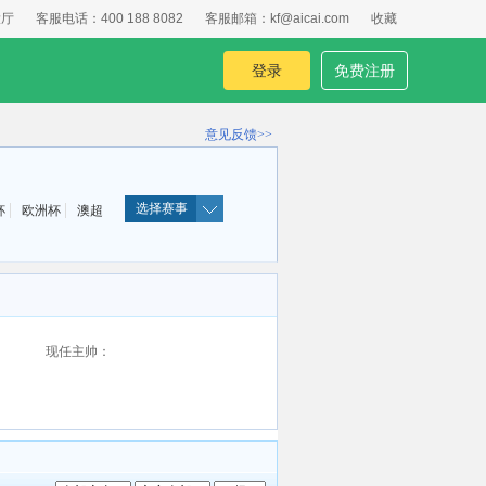
大厅
客服电话：400 188 8082
客服邮箱：kf@aicai.com
收藏
登录
免费注册
意见反馈>>
选择赛事
杯
欧洲杯
澳超
现任主帅：