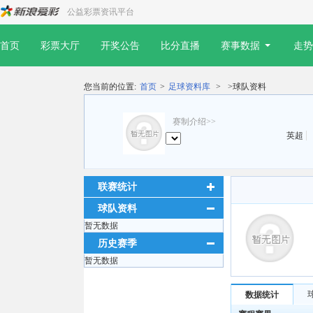
公益彩票资讯平台
首页
彩票大厅
开奖公告
比分直播
赛事数据
走势
您当前的位置:
首页
>
足球资料库
>
>球队资料
赛制介绍>>
英超
联赛统计
球队资料
暂无数据
历史赛季
暂无数据
数据统计