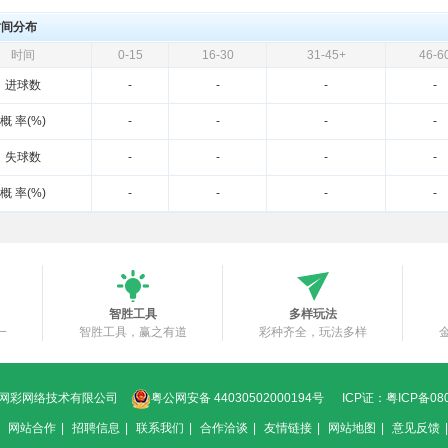
时间分布
时间
0-15
16-30
31-45+
46-6
进球数
-
-
-
-
概 率(%)
-
-
-
-
失球数
-
-
-
-
概 率(%)
-
-
-
-
智胜工具
多样玩法
一
智胜工具，赢之有道
彩种齐全，玩法多样
网彩网络技术有限公司
粤公网安备 44030502000194号
ICP证：
粤ICP备08
|
网站合作
|
招聘信息
|
联系我们
|
合作洽谈
|
友情链接
|
网站地图
|
意见反馈