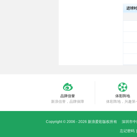
进球
品牌信誉
体彩阵地
新浪信誉，品牌保障
体彩阵地，兴趣第
Copyright © 2006 -
2026 新浪爱彩版权所有
深圳市中
忘记密码