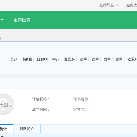
全站导航
服务
走势图表
料
英超
韩K联
日职联
中超
亚冠杯
法甲
德甲
西甲
意甲
欧冠
球迷昵称：
球场名称：
成立时间：
官方网址：
球队简介
统计