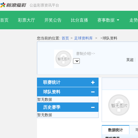
公益彩票资讯平台
首页
彩票大厅
开奖公告
比分直播
赛事数据
走势
您当前的位置:
首页
>
足球资料库
>
>球队资料
赛制介绍>>
英超
联赛统计
球队资料
暂无数据
历史赛季
暂无数据
数据统计