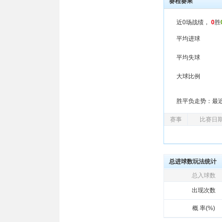
赛程赛果
近
0
场战绩，
0
胜
平均进球
平均失球
大球比例
胜平负走势：最
赛事
比赛日
总进球数玩法统计
总入球数
出现次数
概 率(%)