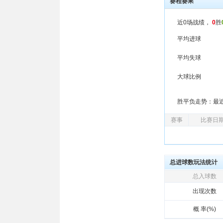
赛程赛果
近
0
场战绩，
0
胜
平均进球
平均失球
大球比例
胜平负走势：最
赛事
比赛日
总进球数玩法统计
总入球数
出现次数
概 率(%)